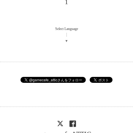
1
Select Language
▼