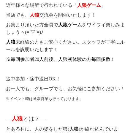
近年様々な場所で行われている「
人狼ゲーム
」
当店でも、
人狼
交流会を開催いたします！
お集まり頂いた方全員で
人狼
ゲーム
をワイワイ楽しみま
しょうヽ(=´▽`=)ﾉ
人狼
未経験の方もご安心ください。スタッフが丁寧にル
ールを説明いたします！
※毎回参加者20人前後、人狼初体験の方毎回多数！
途中参加・途中退出OK！
お一人でも、グループでも、お気軽にご参加ください！
※イベント時は通常営業も行っております。
―
人狼
とは？―
とある村に、人の姿をした狼(
人狼
)が紛れ込んでいま