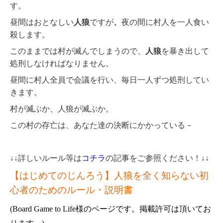
す。
昼間はおとなしい
人狼
ですが
、
夜の間に村人を一人食い
殺します。
このままでは村が滅んでしまうので、
人狼
を暴き出して
処刑しなければなりません。
昼間に村人全員で会議を行い、毎日一人ずつ処刑してい
きます。
村が滅ぶか、人狼が滅ぶか。
この村の存亡は、あなた達の決断にかかっている－
↓↓詳しいルール等は
コチラ
の記事をご参照ください！↓↓
【はじめてのじんろう】人狼を全く知らない初
心者のためのルール・説明書
(Board Game to Life様のページです。掲載許可は頂いてお