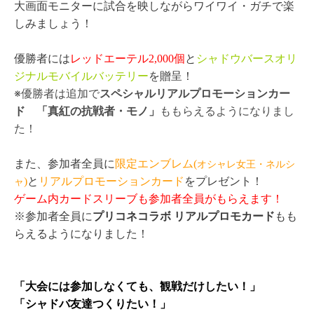
大画面モニターに試合を映しながらワイワイ・ガチで楽
しみましょう！
優勝者には
レッドエーテル2,000個
と
シャドウバースオリ
ジナルモバイルバッテリー
を贈呈！
※優勝者は追加で
スペシャルリアルプロモーションカー
ド 「真紅の抗戦者・モノ」
ももらえるようになりまし
た！
また、参加者全員に
限定エンブレム(
オシャレ女王・ネルシ
ャ
)
と
リアルプロモーションカード
をプレゼント！
ゲーム内カードスリーブも参加者全員がもらえます！
※参加者全員に
プリコネコラボ リアルプロモカード
もも
らえるようになりました！
「大会には参加しなくても、観戦だけしたい！」
「シャドバ友達つくりたい！」