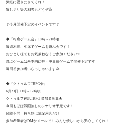
気軽に覗きにきてくれ！
貸し切り等の相談もどうぞ👍
🚩今月開催予定のイベントです🚩
◆『相席ゲーム会』18時～21時頃
毎週木曜、相席でゲームを遊ぶ会です！
おひとり様でもお気兼ねなくご参加ください✨
遊ぶゲームは基本的に軽・中量級ゲームで開催予定です
毎回初参加者いらっしゃいます👍
◆『クトゥルフTRPG会』
6月23日 13時～17時頃
クトゥルフ神話TRPG 参加者募集🐙
今回もほぼ戦闘無しのシナリオ予定です！
経験不問！持ち物は筆記用具だけ
参加希望者はDMかメールで！ みんな優しいから安心してくれ！