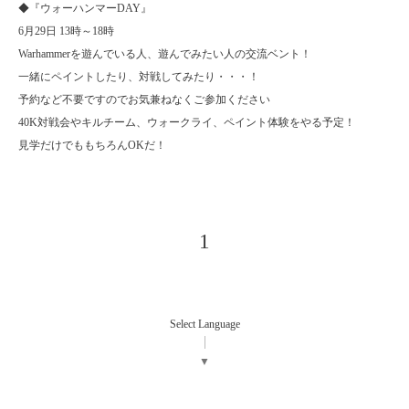
◆『ウォーハンマーDAY』
6月29日 13時～18時
Warhammerを遊んでいる人、遊んでみたい人の交流ベント！
一緒にペイントしたり、対戦してみたり・・・！
予約など不要ですのでお気兼ねなくご参加ください
40K対戦会やキルチーム、ウォークライ、ペイント体験をやる予定！
見学だけでももちろんOKだ！
1
Select Language
▼