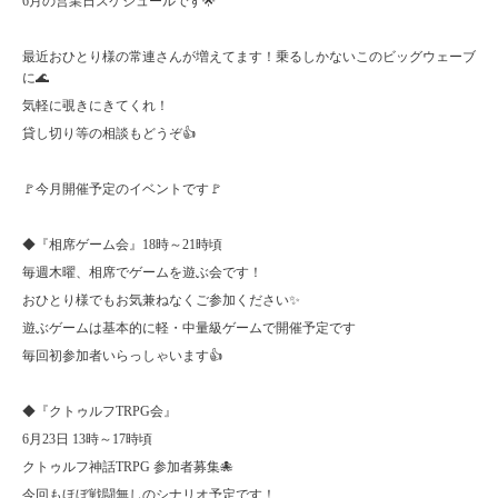
6月の営業日スケジュールです🌟
最近おひとり様の常連さんが増えてます！乗るしかないこのビッグウェーブ
に🌊
気軽に覗きにきてくれ！
貸し切り等の相談もどうぞ👍
🚩今月開催予定のイベントです🚩
◆『相席ゲーム会』18時～21時頃
毎週木曜、相席でゲームを遊ぶ会です！
おひとり様でもお気兼ねなくご参加ください✨
遊ぶゲームは基本的に軽・中量級ゲームで開催予定です
毎回初参加者いらっしゃいます👍
◆『クトゥルフTRPG会』
6月23日 13時～17時頃
クトゥルフ神話TRPG 参加者募集🐙
今回もほぼ戦闘無しのシナリオ予定です！