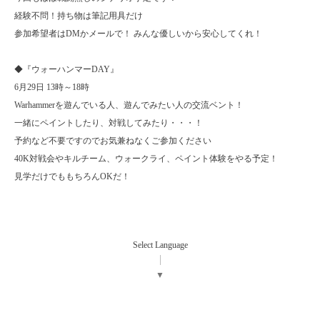
経験不問！持ち物は筆記用具だけ
参加希望者はDMかメールで！ みんな優しいから安心してくれ！
◆『ウォーハンマーDAY』
6月29日 13時～18時
Warhammerを遊んでいる人、遊んでみたい人の交流ベント！
一緒にペイントしたり、対戦してみたり・・・！
予約など不要ですのでお気兼ねなくご参加ください
40K対戦会やキルチーム、ウォークライ、ペイント体験をやる予定！
見学だけでももちろんOKだ！
Select Language
▼