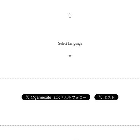
1
Select Language
▼