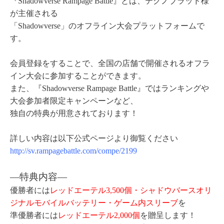
『Shadowverse Rampage Battle』とは、テクノブラッド様
が主催される
「Shadowverse」のオフライン大会プラットフォームで
す。
会員登録をすることで、全国の店舗で開催されるオフラ
イン大会に参加することができます。
また、『Shadowverse Rampage Battle』ではランキングや
大会参加者限定キャンペーンなど、
独自の特典が用意されております！
詳しい内容は以下公式ページより御覧ください
http://sv.rampagebattle.com/compe/2199
―特典内容
―
優勝者には
レッドエーテル3,500個・シャドウバースオリ
ジナルモバイルバッテリー・ゲーム内スリーブ
を
準優勝者には
レッドエーテル2,000個
を贈呈します！