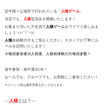
近年様々な場所で行われている「
人狼ゲーム
」
当店でも、
人狼
交流会を開催いたします！
お集まり頂いた方全員で
人狼
ゲーム
をワイワイ楽しみま
しょうヽ(=´▽`=)ﾉ
人狼
未経験の方もご安心ください。スタッフが丁寧にル
ールを説明いたします！
※毎回参加者20人前後、人狼初体験の方毎回多数！
途中参加・途中退出OK！
お一人でも、グループでも、お気軽にご参加ください！
※イベント時は通常営業も行っております。
―
人狼
とは？―