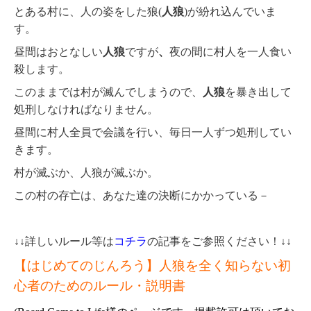
とある村に、人の姿をした狼(
人狼
)が紛れ込んでいま
す。
昼間はおとなしい
人狼
ですが
、
夜の間に村人を一人食い
殺します。
このままでは村が滅んでしまうので、
人狼
を暴き出して
処刑しなければなりません。
昼間に村人全員で会議を行い、毎日一人ずつ処刑してい
きます。
村が滅ぶか、人狼が滅ぶか。
この村の存亡は、あなた達の決断にかかっている－
↓↓詳しいルール等は
コチラ
の記事をご参照ください！↓↓
【はじめてのじんろう】人狼を全く知らない初
心者のためのルール・説明書