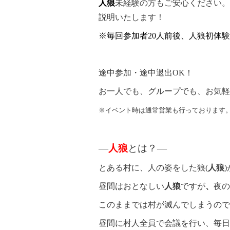
人狼
未経験の方もご安心ください。
説明いたします！
※毎回参加者20人前後、人狼初体
途中参加・途中退出OK！
お一人でも、グループでも、お気軽
※イベント時は通常営業も行っております
―
人狼
とは？―
とある村に、人の姿をした狼(
人狼
昼間はおとなしい
人狼
ですが
、
夜の
このままでは村が滅んでしまうので
昼間に村人全員で会議を行い、毎日