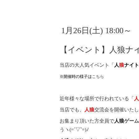
1月26日(土) 18:00～
【イベント】人狼ナイ
当店の大人気イベント「
人
狼
ナイト
※開催時の様子は
こちら
近年様々な場所で行われている「
人
当店でも、
人狼
交流会を開催いたし
お集まり頂いた方全員で
人狼
ゲーム
うヽ(=´▽`=)ﾉ