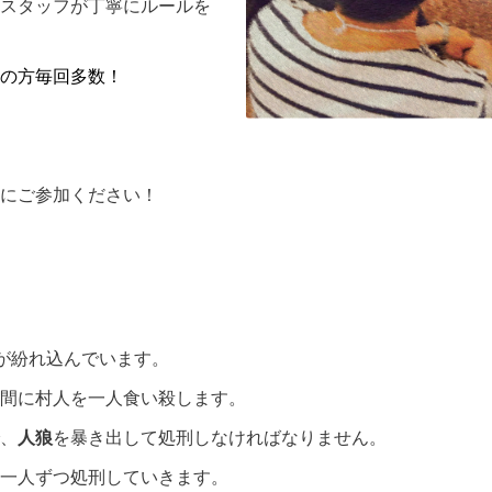
スタッフが丁寧にルールを
験の方毎回多数！
にご参加ください！
。
)が紛れ込んでいます。
間に村人を一人食い殺します。
、
人狼
を暴き出して処刑しなければなりません。
一人ずつ処刑していきます。