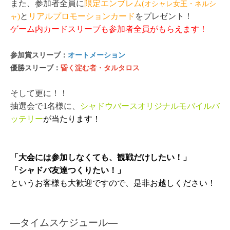
また、参加者全員に
限定エンブレム(
オシャレ女王・ネルシ
ャ
)
と
リアルプロモーションカード
をプレゼント！
ゲーム内カードスリーブも参加者全員がもらえます！
参加賞スリーブ：
オートメーション
優勝スリーブ：
昏く淀む者・タルタロス
そして更に！！
抽選会で1名様に、
シャドウバースオリジナルモバイルバ
ッテリー
が当たります！
「大会には参加しなくても、観戦だけしたい！」
「シャドバ友達つくりたい！」
というお客様も大歓迎ですので、是非お越しください！
―タイムスケジュール
―