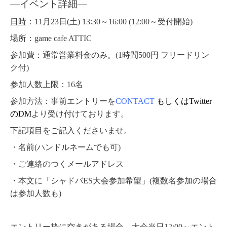
―イベント詳細
―
日時
：11月23日(土) 13:30～16:00 (12:00～受付開始)
場所
：game cafe ATTIC
参加費
：通常営業料金のみ。(1時間500円 フリードリン
ク付)
参加人数上限
：16名
参加方法
：
事前エントリーを
CONTACT
もしくはTwitter
のDM
より受け付けております。
下記項目をご記入くださいませ。
・名前(ハンドルネームでも可)
・ご連絡のつくメールアドレス
・本文に「シャドバES大会参加希望」(複数名参加の場合
は参加人数も)
エントリー枠に空きがある場合、大会当日12:00～エント