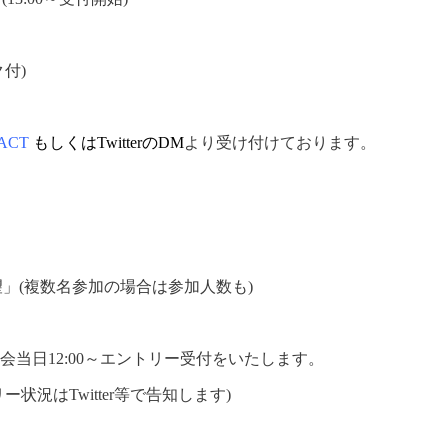
付)
ACT
もしくはTwitterのDM
より受け付けております。
」(複数名参加の場合は参加人数も)
当日12:00～エントリー受付をいたします。
状況はTwitter等で告知します)