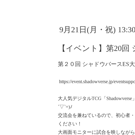
9月21日(月・祝) 13:3
【イベント】第20回 シャド
第２０回 シャドウバースES
https://event.shadowverse.jp/eventsuppo
大人気デジタルTCG「Shadowver
´▽`=)ﾉ
交流会を兼ねているので、初心者・
ください！
大画面モニターに試合を映しながら