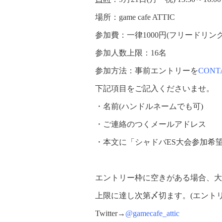
場所
：game cafe ATTIC
参加費
：一律1000円(フリードリンク
参加人数上限
：16名
参加方法
：
事前エントリーを
CONT
下記項目をご記入くださいませ。
・名前(ハンドルネームでも可)
・ご連絡のつくメールアドレス
・本文に「シャドバES大会参加希望
エントリー枠に空きがある場合、大会
上限に達し次第〆切ます。(エントリー
Twitter→
@gamecafe_attic