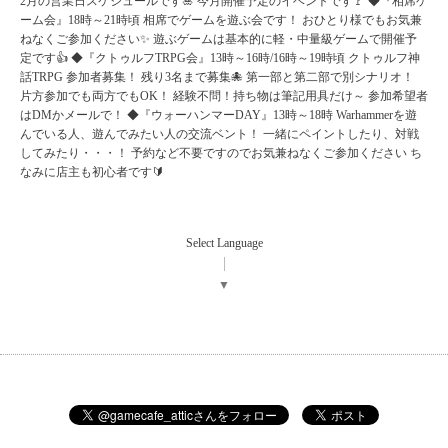
2月の営業日スケジュールです🎍 今月開催予定のイベントです🚩 ◆『相席ゲ
ーム会』18時～21時頃 相席でゲームを遊ぶ会です！ おひとり様でもお気兼
ねなくご参加ください✨ 遊ぶゲームは基本的に軽・中量級ゲームで開催予
定です👍 ◆『クトゥルフTRPG会』13時～16時/16時～19時頃 クトゥルフ神
話TRPG 参加者募集！ 残り3名まで募集🐙 第一部と第二部で別シナリオ！
片方参加でも両方でもOK！ 経験不問！持ち物は筆記用具だけ～ 参加希望者
はDMかメールで！ ◆『ウォーハンマーDAY』13時～18時 Warhammerを遊
んでいる人、遊んでみたい人の交流ベント！ 一緒にペイントしたり、対戦
してみたり・・・！ 予約など不要ですのでお気兼ねなくご参加ください ち
なみに店主も初心者です🔰
Select Language
▼