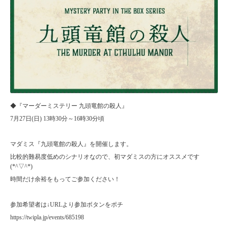
◆『マーダーミステリー 九頭竜館の殺人』
7月27日(日) 13時30分～16時30分頃
マダミス『九頭竜館の殺人』を開催します。
比較的難易度低めのシナリオなので、初マダミスの方にオススメです
(*^▽^*)
時間だけ余裕をもってご参加ください！
参加希望者は↓URLより参加ボタンをポチ
https://twipla.jp/events/685198