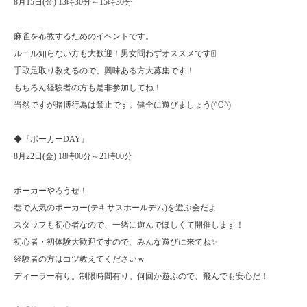
8月15日(金) 13時30分～15時30分
麻雀を布教するためのイベントです。
ルール知らない方も大歓迎！男女問わずオススメです🀄
手取足取り教えるので、興味ある方大募集です！
もちろん経験者の方も是非参加してね！
当然ですが賭博行為は禁止です。健全に遊びましょう(^O^)
◆『ポーカーDAY』
8月22日(金) 18時00分～21時00分
ポーカーやろうぜ！
巷で人気のポーカー(テキサスホールデム)を遊ぶ会だよ
スタッフも初心者なので、一緒に遊んでほしくて開催します！
初心者・初体験大歓迎ですので、みんな遊びに来てね✨
経験者の方はコツ教えてくださいｗ
ディーラー有り。制限時間有り。何回か遊ぶので、飛んでも安心だ！