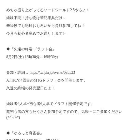
めちゃ盛り上がってるソードワールド2.5やるよ！
経験不問！持ち物は筆記用具だけ～
未経験でも絶対おもろいから是非参加してね！
今月も初心者多めでお送りします✨
◆『久遠の終端 ドラフト会』
8月2日(土) 13時30分～16時30分
参加・詳細→ https://twipla.jp/events/685523
ATTICで4回目のMTGドラフト会を開催します。
久遠の終端の発売翌日だよ！
経験者6人卓+初心者6人卓でドラフト開催予定です。
超初心者の方もたくさん参加予定ですので、気軽～にご参加ください
(*^▽^*)
◆『ゆるっと麻雀会』