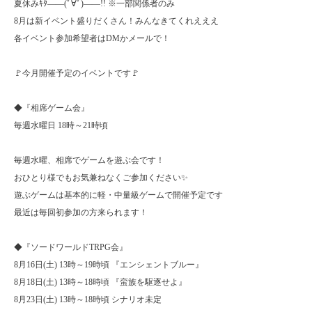
夏休みｷﾀ――(ﾟ∀ﾟ)――!! ※一部関係者のみ
8月は新イベント盛りだくさん！みんなきてくれえええ
各イベント参加希望者はDMかメールで！
🚩今月開催予定のイベントです🚩
◆『相席ゲーム会』
毎週水曜日 18時～21時頃
毎週水曜、相席でゲームを遊ぶ会です！
おひとり様でもお気兼ねなくご参加ください✨
遊ぶゲームは基本的に軽・中量級ゲームで開催予定です
最近は毎回初参加の方来られます！
◆『ソードワールドTRPG会』
8月16日(土) 13時～19時頃 『エンシェントブルー』
8月18日(土) 13時～18時頃 『蛮族を駆逐せよ』
8月23日(土) 13時～18時頃 シナリオ未定