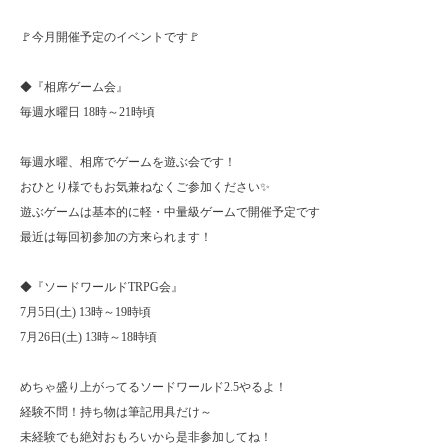
🚩今月開催予定のイベントです🚩
◆『相席ゲーム会』
毎週水曜日 18時～21時頃
毎週水曜、相席でゲームを遊ぶ会です！
おひとり様でもお気兼ねなくご参加ください✨
遊ぶゲームは基本的に軽・中量級ゲームで開催予定です
最近は毎回初参加の方来られます！
◆『ソードワールドTRPG会』
7月5日(土) 13時～19時頃
7月26日(土) 13時～18時頃
めちゃ盛り上がってるソードワールド2.5やるよ！
経験不問！持ち物は筆記用具だけ～
未経験でも絶対おもろいから是非参加してね！