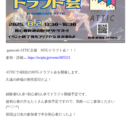
gamecafe ATTIC主催 MTGドラフト会！！！
参加・詳細→
https://twipla.jp/events/685523
ATTICで4回目のMTGドラフト会を開催します。
久遠の終端の発売翌日だよ！
経験者6人卓+初心者6人卓でドラフト開催予定です。
超初心者の方もたくさん参加予定ですので、気軽～にご参加ください
(*^▽^*)
前回は12名の参加者で半分初心者だったよ！