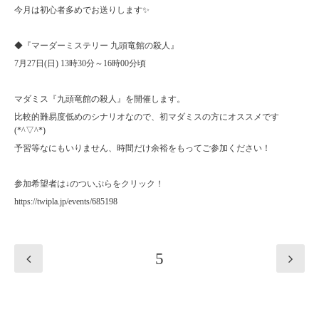
今月は初心者多めでお送りします✨
◆『マーダーミステリー 九頭竜館の殺人』
7月27日(日) 13時30分～16時00分頃
マダミス『九頭竜館の殺人』を開催します。
比較的難易度低めのシナリオなので、初マダミスの方にオススメです
(*^▽^*)
予習等なにもいりません、時間だけ余裕をもってご参加ください！
参加希望者は↓のついぷらをクリック！
https://twipla.jp/events/685198
5